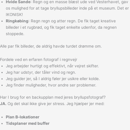
Hvide Sande
: Regn og en masse blæst ude ved Vesterhavet, gav
os mulighed for at tage bryllupsbilleder inde på et museum. Det er
IKONISK!
Ringkøbing
: Regn regn og atter regn. De fik taget kreative
billeder i et rugbrød, og fik taget enkelte udenfor, da regnen
stoppede.
Alle par fik billeder, de aldrig havde turdet drømme om.
Fordele ved en erfaren fotograf i regnvejr
Jeg arbejder hurtigt og effektivt, når vejret skifter.
Jeg har udstyr, der tåler vind og regn.
Jeg guider jer, så I aldrig føler jer usikre eller kolde.
Jeg finder muligheder, hvor andre ser problemer.
Har I brug for en backupplan med jeres bryllupsfotograf?
JA.
Og det skal ikke give jer stress. Jeg hjælper jer med:
Plan B-lokationer
Tidsplaner med buffer