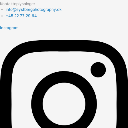
Kontaktoplysninger
info@eystbergphotography.dk
+45 22 77 29 64
Instagram