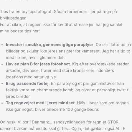
Tips fra en bryllupsfotograf: Sådan forbereder I jer på regn på
bryllupsdagen
For at sikre, at regnen ikke får lov til at stresse jer, har jeg samlet
mine bedste tips her:
Invester i smukke, gennemsigtige paraplyer
. De ser flotte ud på
billeder og skjuler ikke jeres ansigter for kameraet. Jeg har altid to
med i bilen, hvis I glemmer det.
Hav en plan B for jeres fotoshoot
. Kig efter overdækkede steder,
arkader, drivhuse, træer med store kroner eller indendørs
locations med naturligt lys.
Brug passende fodtøj
. En paraply og et par gummistøvler kan
faktisk være en charmerende kombi og giver et personligt twist til
jeres billeder.
Tag regnvejret med i jeres mindset
. Hvis I lader som om regnen
ikke gør noget, bliver billederne 100 gange bedre.
Og husk! Vi bor i Danmark… sandsynligheden for regn er STOR,
uanset hvilken måned du skal giftes.. Og ja, det gælder også ALLE