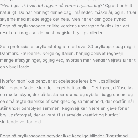
“Hvad gør vi, hvis det regner på vores bryllupsdag?”
Og det er helt
naturligt. Du har planlagt denne dag i måneder, måske år, og nu truer
skyerne med at ødelægge det hele. Men her er den gode nyhed:
Regn på bryllupsdagen er ikke verdens undergang faktisk kan det
resultere i nogle af de mest magiske bryllupsbilleder.
Som professionel bryllupsfotograf med over 80 bryllupper bag mig, i
Danmark, Færøerne, Norge og Italien, har jeg oplevet regnvejr i
mange afskygninger, og jeg ved, hvordan man vender vejrets luner til
en visuel fordel.
Hvorfor regn ikke behøver at ødelægge jeres bryllupsbilleder
Når regnen falder, sker der noget helt særligt. Det bløde, diffuse lys,
de mørke skyer, der både skaber drama og dybde i baggrunden, og
de små ægte øjeblikke af kærlighed og sammenhold, der opstår, når I
står under paraplyen sammen. Regnvejr kan være en gave for en
bryllupsfotograf, der er vant til at arbejde kreativt og hurtigt i
skiftende vejrforhold.
Regn på bryllupsdagen betyder ikke kedelige billeder. Tværtimod.