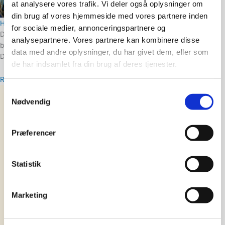
at analysere vores trafik. Vi deler også oplysninger om
din brug af vores hjemmeside med vores partnere inden
Hvad er dokumentarisk bryllupsfotografering?
for sociale medier, annonceringspartnere og
Dokumentarisk bryllupsfotografering er blevet et buzzword.Alle
analysepartnere. Vores partnere kan kombinere disse
bruger det. Ikke alle mener det. Så lad os starte med sandheden: 👉
data med andre oplysninger, du har givet dem, eller som
Dokumentarisk bryllupsfotografering handler ikke om perfekte
de har indsamlet fra din brug af deres tjenester.
Read More »
Samtykkevalg
Nødvendig
Præferencer
Statistik
Marketing